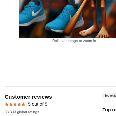
Roll over image to zoom in
Customer reviews
Top revi
5 out of 5
Top r
33.333 global ratings