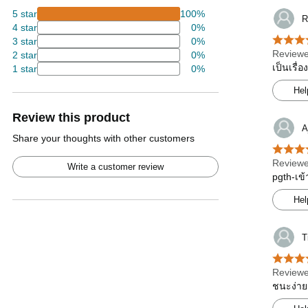
5 star
100%
R
4 star
0%
3 star
0%
Reviewe
2 star
0%
เป็นเรื่
1 star
0%
Hel
Review this product
A
Share your thoughts with other customers
Reviewe
Write a customer review
pgth-เข้
Hel
T
Reviewe
ชนะง่าย