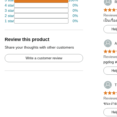
5 star
100%
R
4 star
0%
3 star
0%
Reviewe
2 star
0%
เป็นเรื่
1 star
0%
Hel
Review this product
A
Share your thoughts with other customers
Reviewe
Write a customer review
pgdog ค
Hel
T
Reviewe
ชนะง่าย
Hel