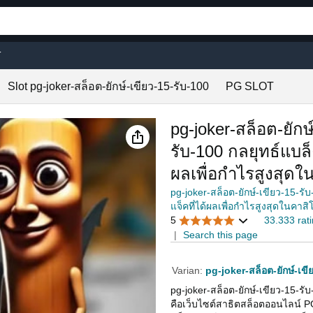
T
Slot pg-joker-สล็อต-ยักษ์-เขียว-15-รับ-100
PG SLOT
pg-joker-สล็อต-ยักษ
รับ-100 กลยุทธ์แบล็
ผลเพื่อกำไรสูงสุดใ
pg-joker-สล็อต-ยักษ์-เขียว-15-รั
แจ็คที่ได้ผลเพื่อกำไรสูงสุดในคาสิ
5
33.333 rat
|
Search this page
Varian:
pg-joker-สล็อต-ยักษ์-เขี
pg-joker-สล็อต-ยักษ์-เขียว-15-รั
คือเว็บไซต์สาธิตสล็อตออนไลน์ P