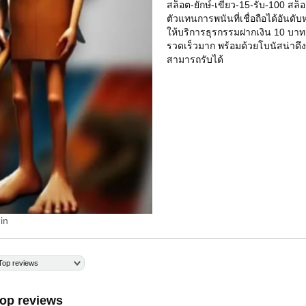
สล็อต-ยักษ์-เขียว-15-รับ-100 สล็อ
ตัวแทนการพนันที่เชื่อถือได้อันดับ
ให้บริการธุรกรรมฝากเงิน 10 บาท
รวดเร็วมาก พร้อมด้วยโบนัสน่าดึง
สามารถรับได้
in
Top reviews
op reviews