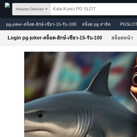
Skip to main content
Amazon Devices
pg-joker-สล็อต-ยักษ์-เขียว-15-รับ-100
สล็อต pg สาธิต
PGSLO
Login pg-joker-สล็อต-ยักษ์-เขียว-15-รับ-100
สล็อตหน้า