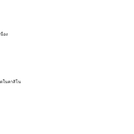
นื่อง
งสุดในคาสิโน