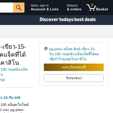
0
Hello, sign in
Returns
Account & Lists
& orders
Basket
์-เขียว-15-
pg-joker-สล็อต-ยักษ์-เขียว-15-
คแจ็คที่ได้
รับ-100 กลยุทธ์แบล็คแจ็คที่ได้ผล
เพื่อกำไรสูงสุดในคาสิโน
นคาสิโน
ลงทะเบียนตอนนี้!
บ-100 กลยุทธ์แบล็ค
โน
รับรองชนะ!
ings
ยว-15-รับ-100
บ-100 สล็อตเว็บไซต์
G และ pg-joker-