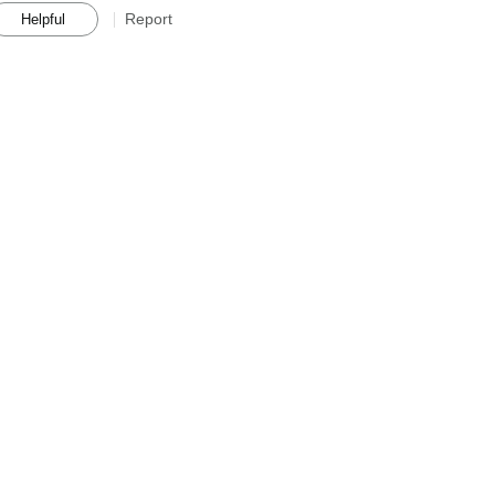
Report
Helpful