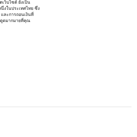
ตเว็บไซต์ ยังเป็น
หนึ่งในประเทศไทย ซึ่ง
 และการถอนเงินที่
ดูดมากมายที่คุณ