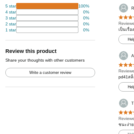
5 star
100%
R
4 star
0%
3 star
0%
Reviewe
2 star
0%
เป็นเรื่
1 star
0%
Hel
Review this product
A
Share your thoughts with other customers
Reviewe
Write a customer review
pd41สล็อ
Hel
T
Reviewe
ชนะง่าย