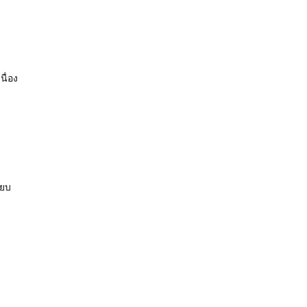
นื่อง
ียบ