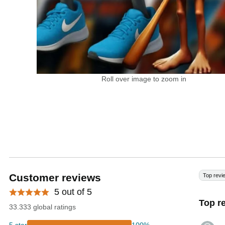
Roll over image to zoom in
Customer reviews
Top revi
5 out of 5
Top r
33.333 global ratings