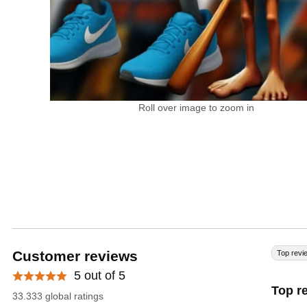
Roll over image to zoom in
Customer reviews
Top revi
5 out of 5
Top r
33.333 global ratings