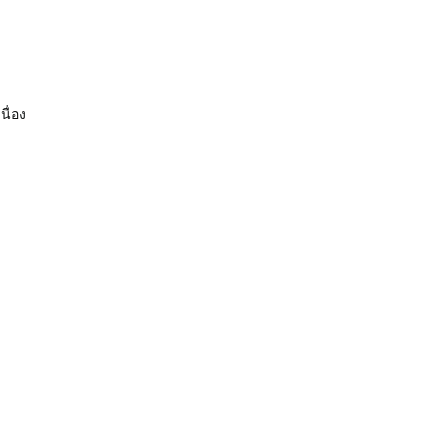
นื่อง