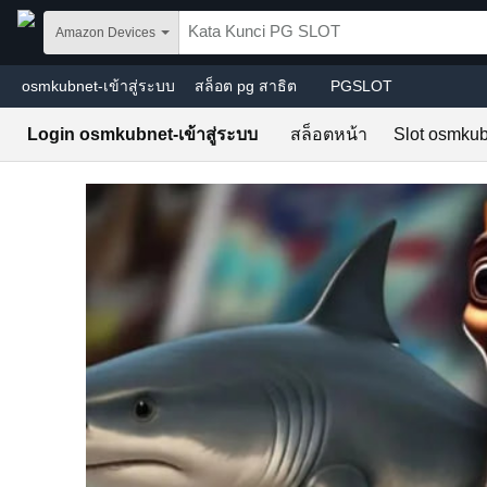
Skip to main content
Amazon Devices
osmkubnet-เข้าสู่ระบบ
สล็อต pg สาธิต
PGSLOT
Login osmkubnet-เข้าสู่ระบบ
สล็อตหน้า
Slot osmkub