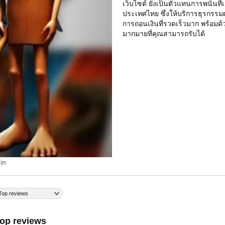
เว็บไซต์ ยังเป็นตัวแทนการพนันที่เช
ประเทศไทย ซึ่งให้บริการธุรกรรม
การถอนเงินที่รวดเร็วมาก พร้อมด้
มากมายที่คุณสามารถรับได้
in
Top reviews
op reviews