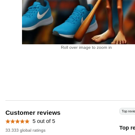
Roll over image to zoom in
Customer reviews
Top revi
5 out of 5
Top r
33.333 global ratings