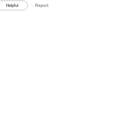
Report
Helpful