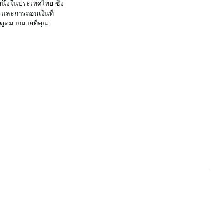
หนึ่งในประเทศไทย ซึ่ง
 และการถอนเงินที่
ดูดมากมายที่คุณ