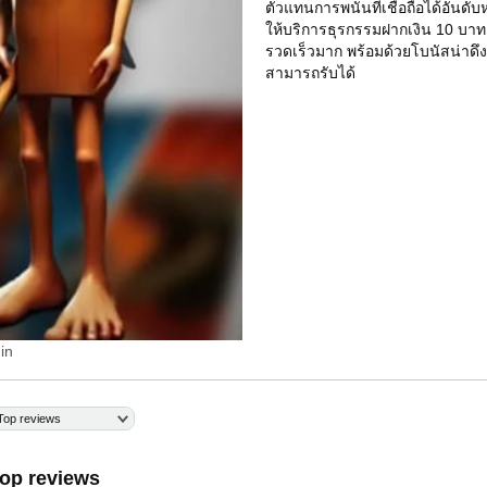
ตัวแทนการพนันที่เชื่อถือได้อันดับ
ให้บริการธุรกรรมฝากเงิน 10 บาท
รวดเร็วมาก พร้อมด้วยโบนัสน่าดึง
สามารถรับได้
in
Top reviews
op reviews