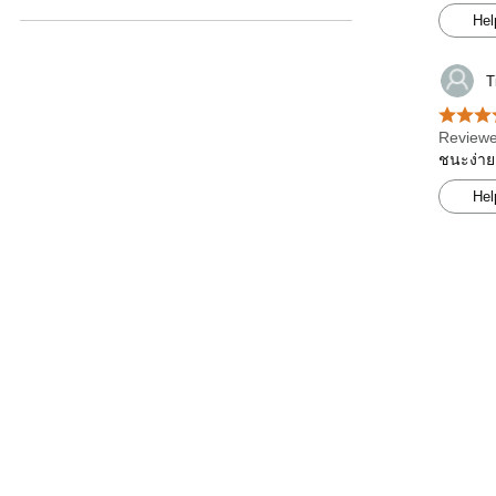
Hel
T
Reviewe
ชนะง่าย
Hel