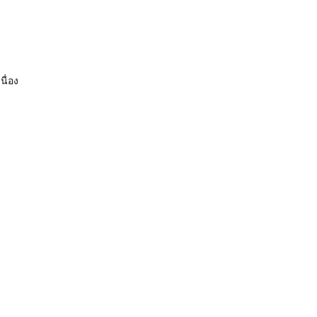
นื่อง