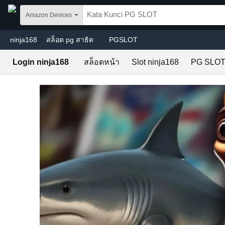
Skip to main content
Amazon Devices
ninja168
สล็อต pg สาธิต
PGSLOT
Login ninja168
สล็อตหน้า
Slot ninja168
PG SLO