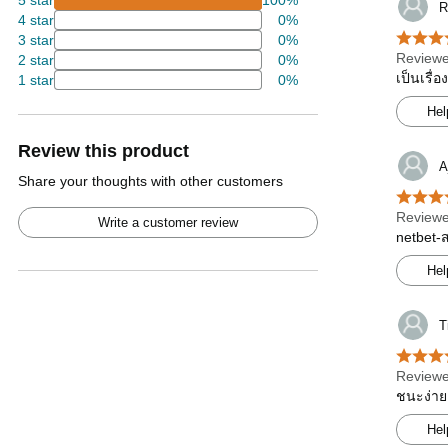
5 star
100%
R
4 star
0%
3 star
0%
Reviewe
2 star
0%
เป็นเรื่
1 star
0%
Hel
Review this product
A
Share your thoughts with other customers
Reviewe
Write a customer review
netbet-ส
Hel
T
Reviewe
ชนะง่าย
Hel