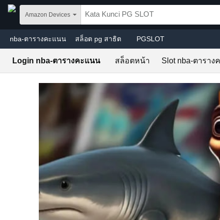
Skip to main content
Amazon Devices
nba-ตารางคะแนน
สล็อต pg สาธิต
PGSLOT
Login nba-ตารางคะแนน
สล็อตหน้า
Slot nba-ตาราง