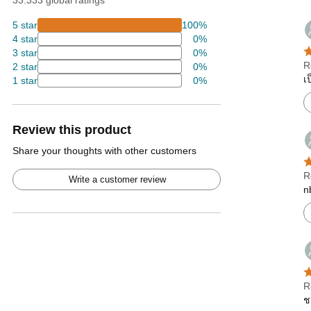
33.333 global ratings
5 star
100%
4 star
0%
3 star
0%
R
2 star
0%
เ
1 star
0%
Review this product
Share your thoughts with other customers
R
Write a customer review
n
R
ช