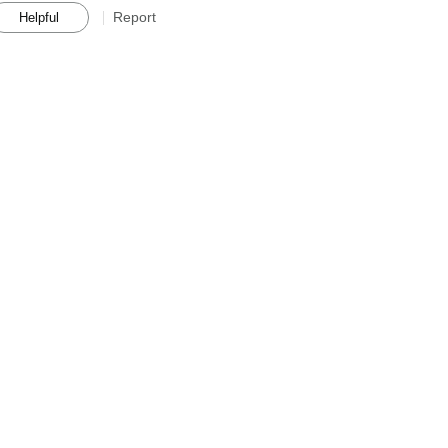
Report
Helpful