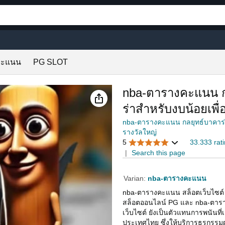
คะแนน
PG SLOT
nba-ตารางคะแนน ก
ร่าสำหรับงบน้อยเพื่
nba-ตารางคะแนน กลยุทธ์บาคาร่า
รางวัลใหญ่
5
33.333 rat
|
Search this page
Varian:
nba-ตารางคะแนน
nba-ตารางคะแนน สล็อตเว็บไซต์ ค
สล็อตออนไลน์ PG และ nba-ตาร
เว็บไซต์ ยังเป็นตัวแทนการพนันที่เช
ประเทศไทย ซึ่งให้บริการธุรกรรม