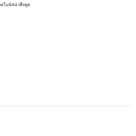
วยโบนัสน่าดึงดูด