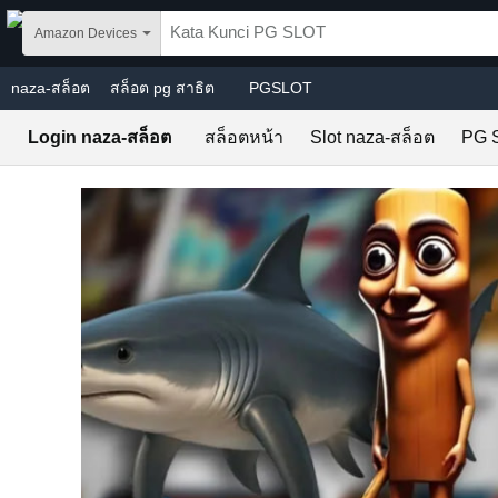
Skip to main content
Amazon Devices
naza-สล็อต
สล็อต pg สาธิต
PGSLOT
Login naza-สล็อต
สล็อตหน้า
Slot naza-สล็อต
PG 