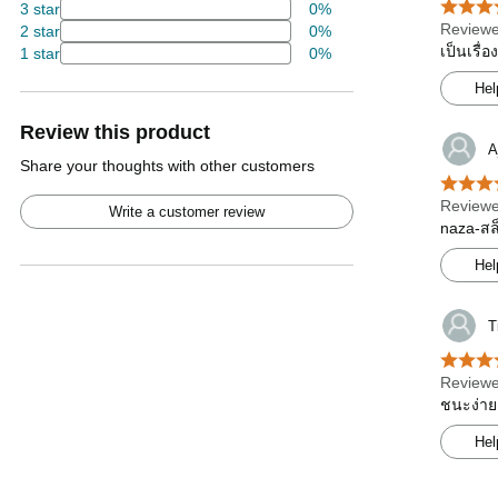
3 star
0%
Reviewe
2 star
0%
เป็นเรื่
1 star
0%
Hel
Review this product
A
Share your thoughts with other customers
Reviewe
Write a customer review
naza-สล
Hel
T
Reviewe
ชนะง่าย
Hel