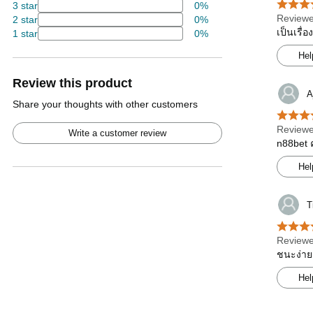
3 star
0%
Reviewe
2 star
0%
เป็นเรื่
1 star
0%
Hel
Review this product
A
Share your thoughts with other customers
Reviewe
Write a customer review
n88bet 
Hel
T
Reviewe
ชนะง่าย
Hel