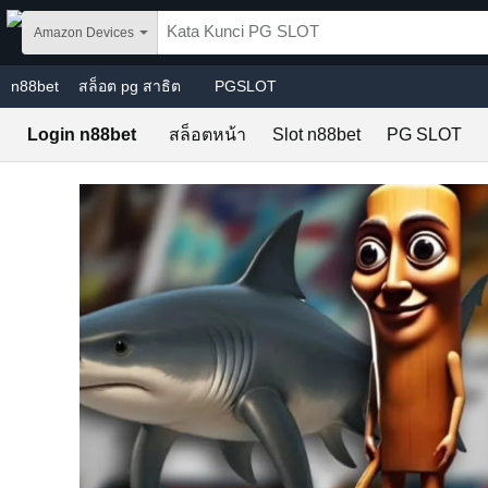
Skip to main content
Amazon Devices
n88bet
สล็อต pg สาธิต
PGSLOT
Login n88bet
สล็อตหน้า
Slot n88bet
PG SLOT