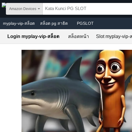
Skip to main content
Amazon Devices
myplay-vip-สล็อต
สล็อต pg สาธิต
PGSLOT
Login myplay-vip-สล็อต
สล็อตหน้า
Slot myplay-vip-