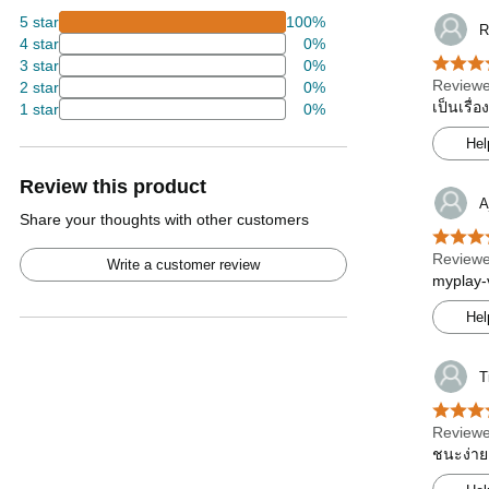
5 star
100%
R
4 star
0%
3 star
0%
Reviewe
2 star
0%
เป็นเรื่
1 star
0%
Hel
Review this product
A
Share your thoughts with other customers
Reviewe
Write a customer review
myplay-v
Hel
T
Reviewe
ชนะง่าย