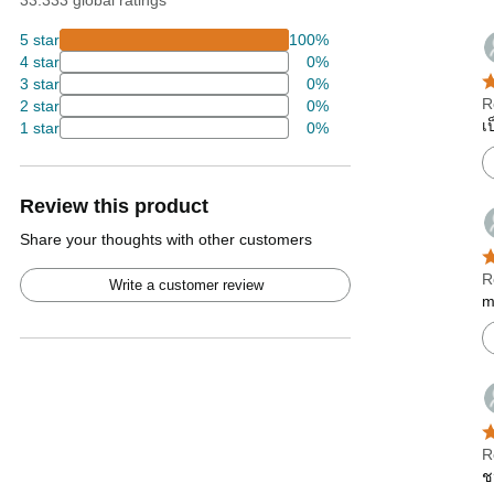
33.333 global ratings
5 star
100%
4 star
0%
3 star
0%
R
2 star
0%
เ
1 star
0%
Review this product
Share your thoughts with other customers
R
Write a customer review
m
R
ช