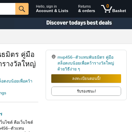
0
Hello, sign in
Returns
Account & Lists
& orders
Basket
มิตร คู่มือ
mvp456--ตัวแทนพันธมิตร คู่มือ
้ารางวัลใหญ่
สล็อตงบน้อยเพื่อคว้ารางวัลใหญ่
ด้วยวิธีง่าย ๆ
ลงทะเบียนตอนนี้!
็อตงบน้อยเพื่อคว้า
รับรองชนะ!
ings
ตร
บไซต์ คือเว็บไซต์
p456--ตัวแทน