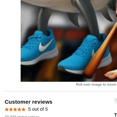
Roll over image to zoom 
Customer reviews
5 out of 5
T