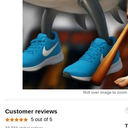
Roll over image to zoom 
Customer reviews
5 out of 5
T