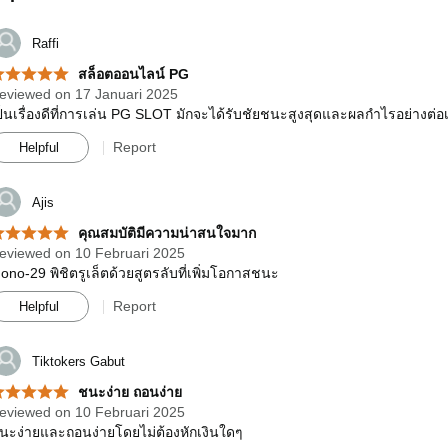
Raffi
สล็อตออนไลน์ PG
eviewed on 17 Januari 2025
ป็นเรื่องดีที่การเล่น PG SLOT มักจะได้รับชัยชนะสูงสุดและผลกำไรอย่างต่อเ
Report
Helpful
Ajis
คุณสมบัติมีความน่าสนใจมาก
eviewed on 10 Februari 2025
ono-29 พิชิตรูเล็ตด้วยสูตรลับที่เพิ่มโอกาสชนะ
Report
Helpful
Tiktokers Gabut
ชนะง่าย ถอนง่าย
eviewed on 10 Februari 2025
นะง่ายและถอนง่ายโดยไม่ต้องหักเงินใดๆ