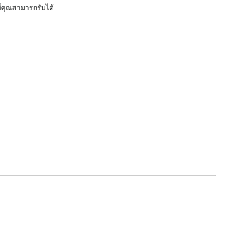
ี่คุณสามารถรับได้