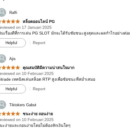
Raffi
สล็อตออนไลน์ PG
eviewed on 17 Januari 2025
ป็นเรื่องดีที่การเล่น PG SLOT มักจะได้รับชัยชนะสูงสุดและผลกำไรอย่างต่อเ
Report
Helpful
Ajis
คุณสมบัติมีความน่าสนใจมาก
eviewed on 10 Februari 2025
itrade เทคนิคเล่นสล็อต RTP สูงเพื่อชัยชนะที่สม่ำเสมอ
Report
Helpful
Tiktokers Gabut
ชนะง่าย ถอนง่าย
eviewed on 10 Februari 2025
นะง่ายและถอนง่ายโดยไม่ต้องหักเงินใดๆ