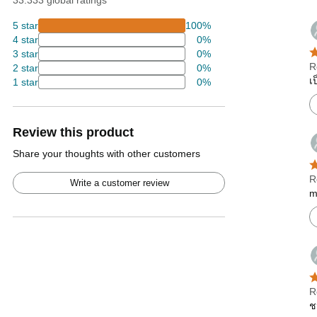
33.333 global ratings
5 star
100%
4 star
0%
3 star
0%
R
2 star
0%
เ
1 star
0%
Review this product
Share your thoughts with other customers
R
Write a customer review
m
R
ช