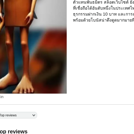
ตัวแทนพันธมิตร สล็อตเว็บไซต์ ย
ที่เชื่อถือได้อันดับหนึ่งในประเทศไ
ธุรกรรมฝากเงิน 10 บาท และการถ
พร้อมด้วยโบนัสน่าดึงดูดมากมายท
in
Top reviews
op reviews