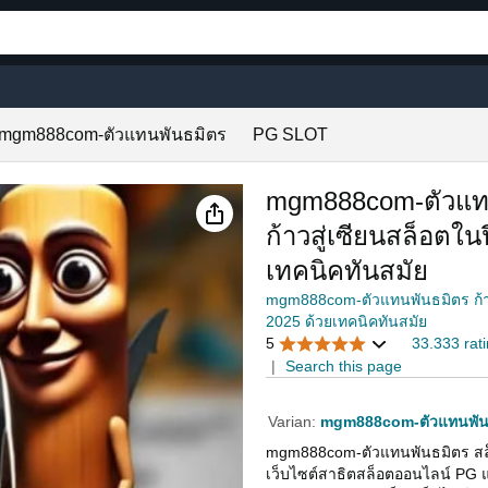
 mgm888com-ตัวแทนพันธมิตร
PG SLOT
mgm888com-ตัวแท
ก้าวสู่เซียนสล็อตใน
เทคนิคทันสมัย
mgm888com-ตัวแทนพันธมิตร ก้าว
2025 ด้วยเทคนิคทันสมัย
5
33.333 rat
|
Search this page
Varian:
mgm888com-ตัวแทนพัน
mgm888com-ตัวแทนพันธมิตร สล็อ
เว็บไซต์สาธิตสล็อตออนไลน์ P