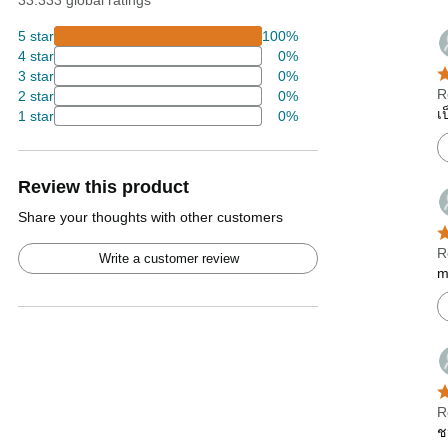
33.333 global ratings
5 star
100%
4 star
0%
3 star
0%
R
2 star
0%
เ
1 star
0%
Review this product
Share your thoughts with other customers
R
Write a customer review
m
R
ช