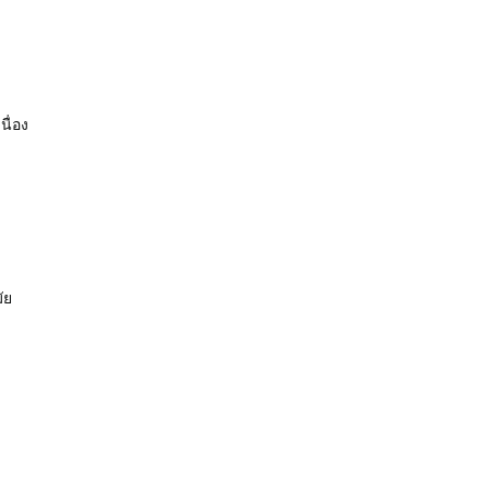
นื่อง
ัย