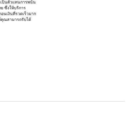
ังเป็นตัวแทนการพนัน
ทย ซึ่งให้บริการ
อนเงินที่รวดเร็วมาก
ี่คุณสามารถรับได้