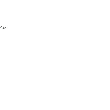
นื่อง