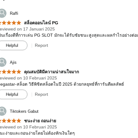
Raffi
สล็อตออนไลน์ PG
eviewed on 17 Januari 2025
ป็นเรื่องดีที่การเล่น PG SLOT มักจะได้รับชัยชนะสูงสุดและผลกำไรอย่างต่อเ
Report
Helpful
Ajis
คุณสมบัติมีความน่าสนใจมาก
eviewed on 10 Februari 2025
egastar-สล็อต วิธีพิชิตสล็อตในปี 2025 ด้วยกลยุทธ์ที่การันตีผลลัพธ์
Report
Helpful
Tiktokers Gabut
ชนะง่าย ถอนง่าย
eviewed on 10 Februari 2025
นะง่ายและถอนง่ายโดยไม่ต้องหักเงินใดๆ