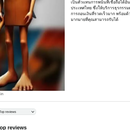
เป็นตัวแทนการพนันที่เชื่อถือได้อั
ประเทศไทย ซึ่งให้บริการธุรกรรม
การถอนเงินที่รวดเร็วมาก พร้อมด้
มากมายที่คุณสามารถรับได้
in
Top reviews
op reviews