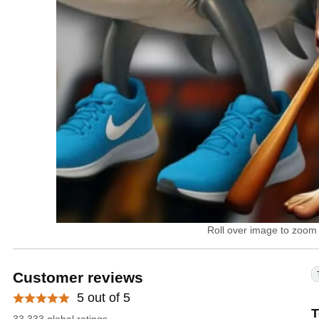
Roll over image to zoom 
Customer reviews
5 out of 5
T