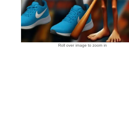
Roll over image to zoom in