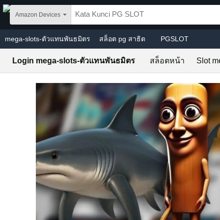
Skip to main content
Amazon Devices
mega-slots-ตัวแทนพันธมิตร
สล็อต pg สาธิต
PGSLOT
Login mega-slots-ตัวแทนพันธมิตร
สล็อตหน้า
Slot m