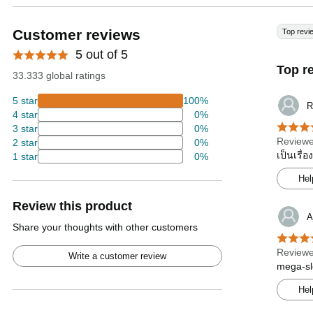
Customer reviews
Top revi
5 out of 5
Top r
33.333 global ratings
5 star
100%
R
4 star
0%
3 star
0%
Reviewe
2 star
0%
เป็นเรื่
1 star
0%
Hel
Review this product
A
Share your thoughts with other customers
Reviewe
Write a customer review
mega-slo
Hel