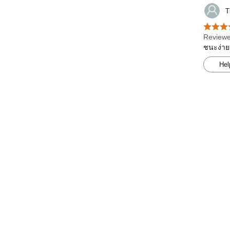
T
Reviewe
ชนะง่าย
Hel