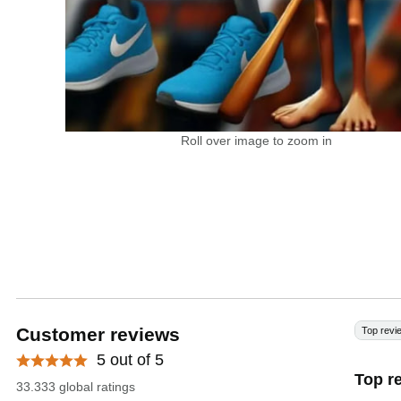
Roll over image to zoom in
Customer reviews
Top revi
5 out of 5
Top r
33.333 global ratings