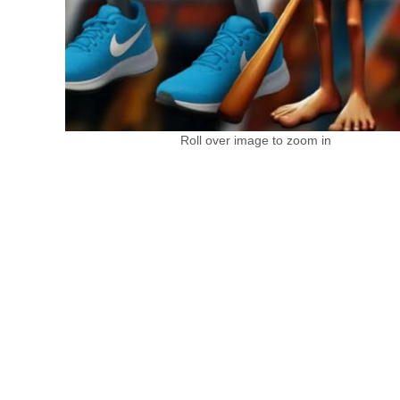
Roll over image to zoom in