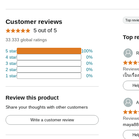
Customer reviews
Top revi
5 out of 5
Top r
33.333 global ratings
5 star
100%
R
4 star
0%
3 star
0%
Reviewe
2 star
0%
เป็นเรื่
1 star
0%
Hel
Review this product
A
Share your thoughts with other customers
Reviewe
Write a customer review
maya88c
Hel