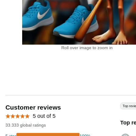
Roll over image to zoom in
Customer reviews
Top revi
5 out of 5
Top r
33.333 global ratings