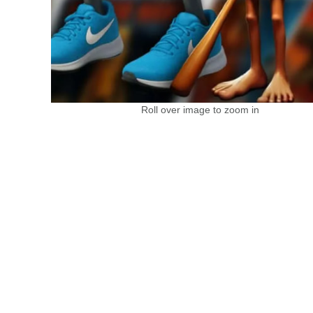
Roll over image to zoom in