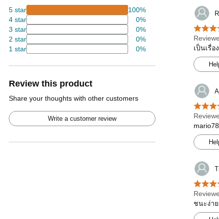
5 star
100%
R
4 star
0%
3 star
0%
Reviewe
2 star
0%
เป็นเรื่
1 star
0%
Hel
Review this product
A
Share your thoughts with other customers
Reviewe
Write a customer review
mario78
Hel
T
Reviewe
ชนะง่าย