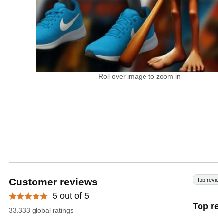
Roll over image to zoom in
Customer reviews
Top revi
5 out of 5
Top r
33.333 global ratings