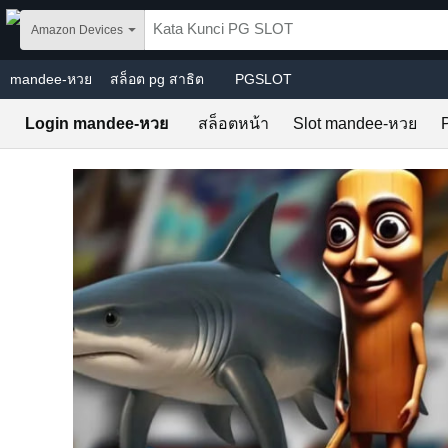
Skip to main content
Amazon Devices
mandee-หวย
สล็อต pg สาธิต
PGSLOT
Login mandee-หวย
สล็อตหน้า
Slot mandee-หวย