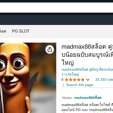
็อต
PG SLOT
madmax88สล็อต คู่ม
บน้อยฉบับสมบูรณ์เพื
ใหญ่
madmax88สล็อต คู่มือรูเล็ตงบน้อ
รางวัลใหญ่
5
33.333 rat
|
Search this page
Varian:
madmax88สล็อต
madmax88สล็อต สล็อตเว็บไซต์ คื
ออนไลน์ PG และ madmax88สล็อต 