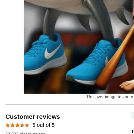
Roll over image to zoom 
Customer reviews
5 out of 5
T