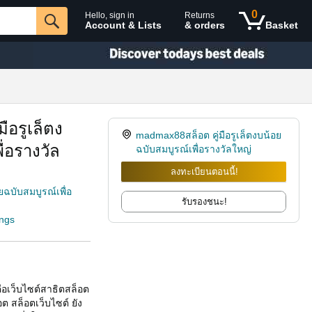
0
Hello, sign in
Returns
Account & Lists
& orders
Basket
ือรูเล็ตง
madmax88สล็อต คู่มือรูเล็ตงบน้อย
่อรางวัล
ฉบับสมบูรณ์เพื่อรางวัลใหญ่
ลงทะเบียนตอนนี้!
ยฉบับสมบูรณ์เพื่อ
รับรองชนะ!
ings
อเว็บไซต์สาธิตสล็อต
สล็อตเว็บไซต์ ยัง