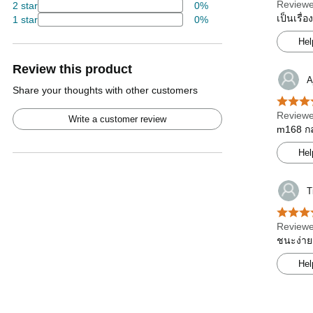
Reviewe
2 star
0%
เป็นเรื่
1 star
0%
Hel
Review this product
A
Share your thoughts with other customers
Reviewe
Write a customer review
m168 กล
Hel
T
Reviewe
ชนะง่าย
Hel