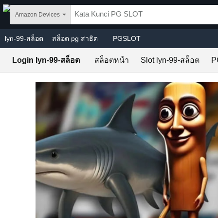
Skip to main content
Amazon Devices
lyn-99-สล็อต
สล็อต pg สาธิต
PGSLOT
Login lyn-99-สล็อต
สล็อตหน้า
Slot lyn-99-สล็อต
P