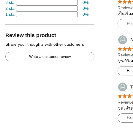
3 star
0%
Reviewe
2 star
0%
เป็นเรื่
1 star
0%
Hel
Review this product
A
Share your thoughts with other customers
Reviewe
Write a customer review
lyn-99-ส
Hel
T
Reviewe
ชนะง่าย
Hel