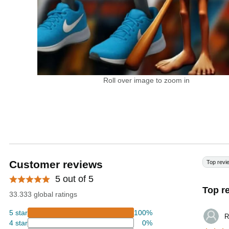
Roll over image to zoom in
Customer reviews
Top revi
5 out of 5
Top r
33.333 global ratings
5 star
100%
R
4 star
0%