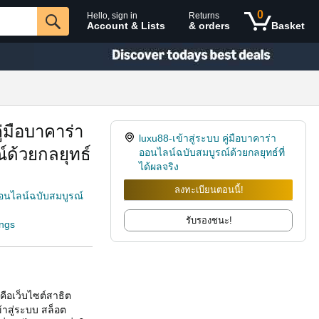
0
Hello, sign in
Returns
Account & Lists
& orders
Basket
ู่มือบาคาร่า
luxu88-เข้าสู่ระบบ คู่มือบาคาร่า
์ด้วยกลยุทธ์
ออนไลน์ฉบับสมบูรณ์ด้วยกลยุทธ์ที่
ได้ผลจริง
ลงทะเบียนตอนนี้!
าออนไลน์ฉบับสมบูรณ์
รับรองชนะ!
ings
 คือเว็บไซต์สาธิต
าสู่ระบบ สล็อต