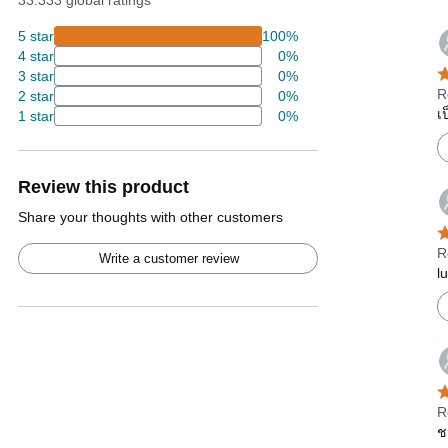
33.333 global ratings
5 star
100%
4 star
0%
3 star
0%
R
2 star
0%
เ
1 star
0%
Review this product
Share your thoughts with other customers
R
Write a customer review
l
R
ช