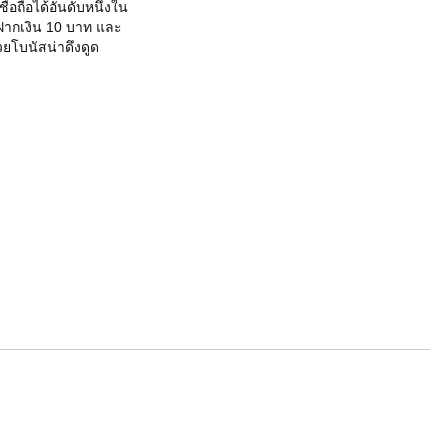
ื่อถือได้อันดับหนึ่งใน
ฝากเงิน 10 บาท และ
วยโบนัสน่าดึงดูด