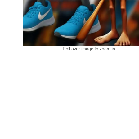
Roll over image to zoom in