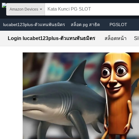
Skip to main content
Amazon Devices
lucabet123plus-ตัวแทนพันธมิตร
สล็อต pg สาธิต
PGSLOT
Login lucabet123plus-ตัวแทนพันธมิตร
สล็อตหน้า
Sl