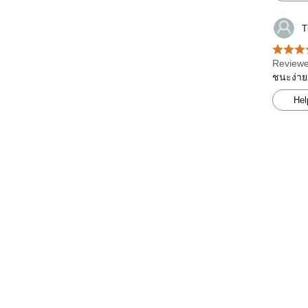
T
Reviewe
ชนะง่าย
Hel