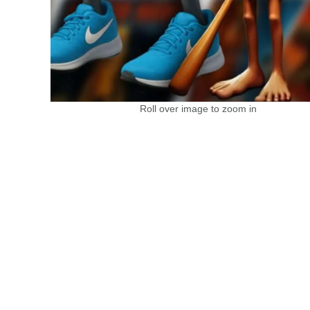
Roll over image to zoom in