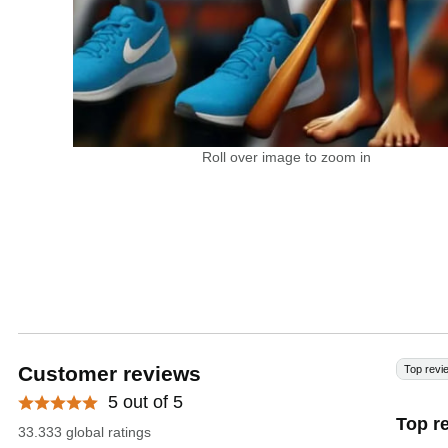
Roll over image to zoom in
Customer reviews
Top revi
5 out of 5
Top r
33.333 global ratings