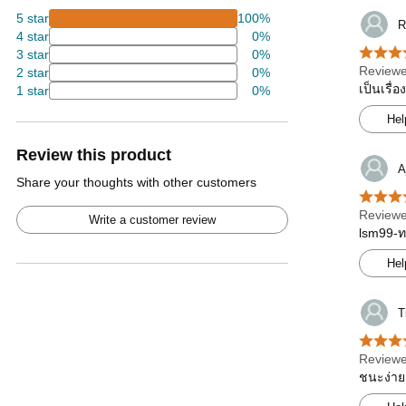
5 star
100%
R
4 star
0%
3 star
0%
Reviewe
2 star
0%
เป็นเรื่
1 star
0%
Hel
Review this product
A
Share your thoughts with other customers
Reviewe
Write a customer review
lsm99-ท
Hel
T
Reviewe
ชนะง่าย