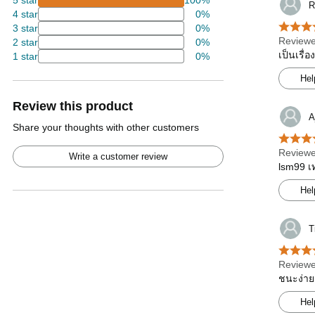
5 star
100%
R
4 star
0%
3 star
0%
Reviewe
2 star
0%
เป็นเรื่
1 star
0%
Hel
Review this product
A
Share your thoughts with other customers
Reviewe
Write a customer review
lsm99 เท
Hel
T
Reviewe
ชนะง่าย
Hel