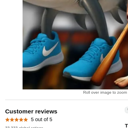
Roll over image to zoom 
Customer reviews
5 out of 5
T