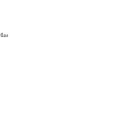
นื่อง