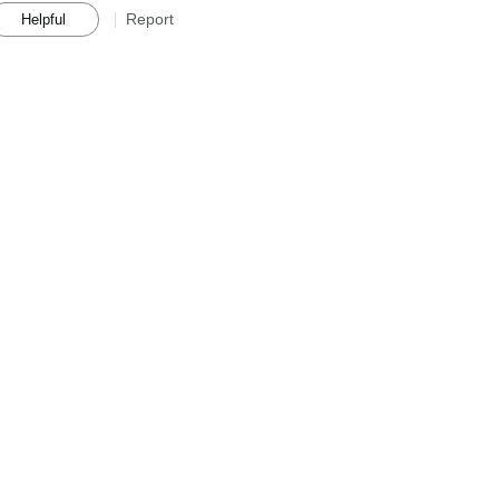
Report
Helpful