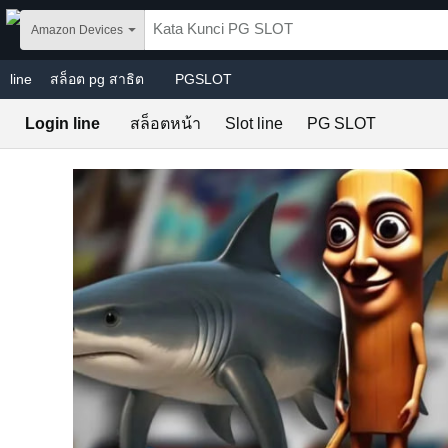
Skip to main content
Amazon Devices
line
สล็อต pg สาธิต
PGSLOT
Login line
สล็อตหน้า
Slot line
PG SLOT