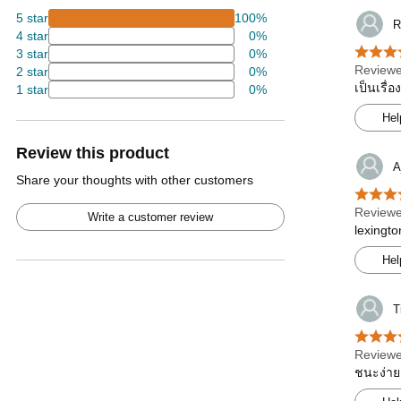
5 star
100%
R
4 star
0%
3 star
0%
Reviewe
2 star
0%
เป็นเรื่
1 star
0%
Hel
Review this product
A
Share your thoughts with other customers
Reviewe
Write a customer review
lexingto
Hel
T
Reviewe
ชนะง่าย