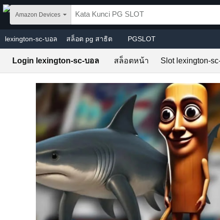
Skip to main content
Amazon Devices
lexington-sc-บอล
สล็อต pg สาธิต
PGSLOT
Login lexington-sc-บอล
สล็อตหน้า
Slot lexington-s