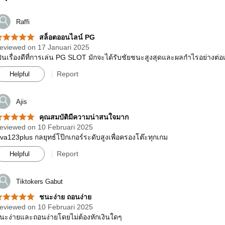
Raffi
สล็อตออนไลน์ PG
eviewed on 17 Januari 2025
ป็นเรื่องดีที่การเล่น PG SLOT มักจะได้รับชัยชนะสูงสุดและผลกำไรอย่างต่อเ
Report
Helpful
Ajis
คุณสมบัติมีความน่าสนใจมาก
eviewed on 10 Februari 2025
ava123plus กลยุทธ์โป๊กเกอร์ระดับสูงเพื่อครองโต๊ะทุกเกม
Report
Helpful
Tiktokers Gabut
ชนะง่าย ถอนง่าย
eviewed on 10 Februari 2025
นะง่ายและถอนง่ายโดยไม่ต้องหักเงินใดๆ