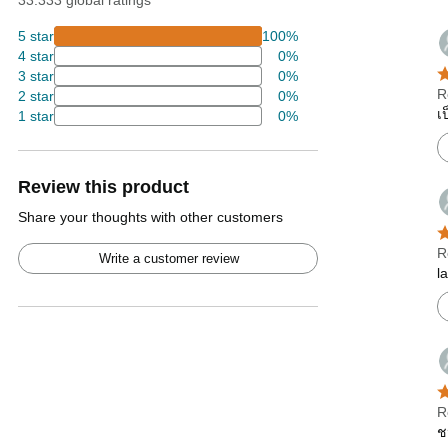
33.333 global ratings
5 star
100%
4 star
0%
3 star
0%
R
2 star
0%
เ
1 star
0%
Review this product
Share your thoughts with other customers
R
Write a customer review
l
R
ช