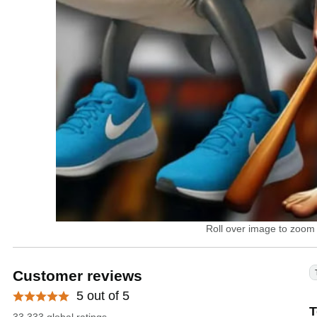
Roll over image to zoom 
Customer reviews
5 out of 5
T