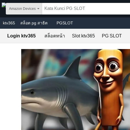
Skip to main content
Amazon Devices
ktv365
สล็อต pg สาธิต
PGSLOT
Login ktv365
สล็อตหน้า
Slot ktv365
PG SLOT