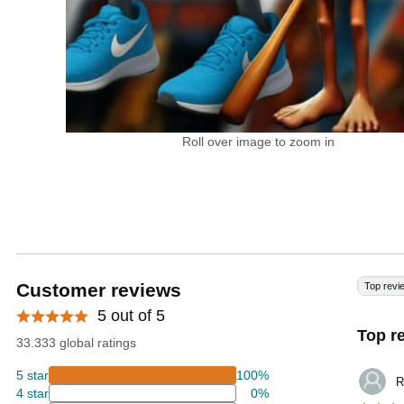
Roll over image to zoom in
Customer reviews
Top revi
5 out of 5
Top r
33.333 global ratings
5 star
100%
R
4 star
0%