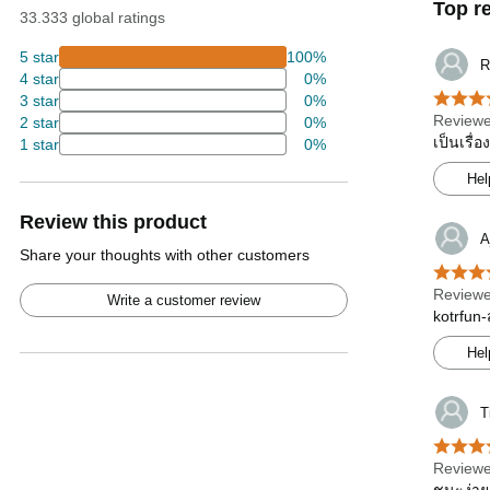
Top r
33.333 global ratings
5 star
100%
R
4 star
0%
3 star
0%
Reviewe
2 star
0%
เป็นเรื่
1 star
0%
Hel
Review this product
A
Share your thoughts with other customers
Reviewe
Write a customer review
kotrfun-
Hel
T
Reviewe