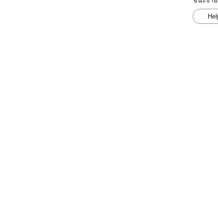
ชนะง่าย
Hel