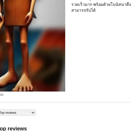
รวดเร็วมาก พร้อมด้วยโบนัสน่าดึง
สามารถรับได้
in
Top reviews
op reviews