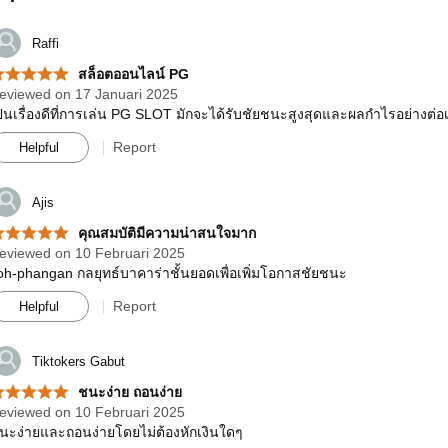
Raffi
สล็อตออนไลน์ PG
eviewed on 17 Januari 2025
ป็นเรื่องดีที่การเล่น PG SLOT มักจะได้รับชัยชนะสูงสุดและผลกำไรอย่างต่อเ
Report
Helpful
Ajis
คุณสมบัติมีความน่าสนใจมาก
eviewed on 10 Februari 2025
oh-phangan กลยุทธ์บาคาร่าชั้นยอดเพื่อเพิ่มโอกาสชัยชนะ
Report
Helpful
Tiktokers Gabut
ชนะง่าย ถอนง่าย
eviewed on 10 Februari 2025
นะง่ายและถอนง่ายโดยไม่ต้องหักเงินใดๆ