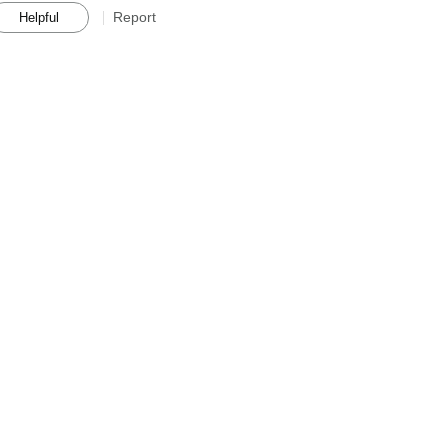
Report
Helpful