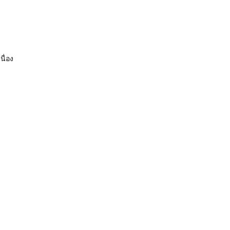
นื่อง