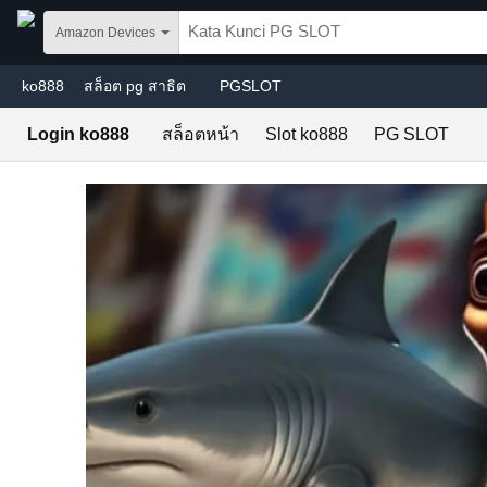
Skip to main content
Amazon Devices
ko888
สล็อต pg สาธิต
PGSLOT
Login ko888
สล็อตหน้า
Slot ko888
PG SLOT