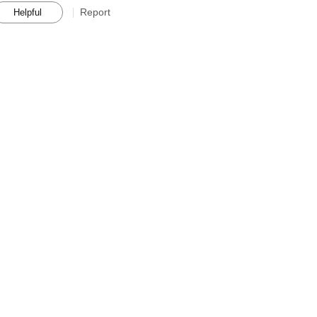
Report
Helpful