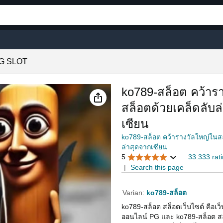
G SLOT
ko789-สล็อต คว้าร
สล็อตด้วยเคล็ดลับล
เซียน
ko789-สล็อต คว้ารางวัลใหญ่ในสล
ล่าสุดจากเซียน
5
33.333 rat
|
Search this page
Varian:
ko789-สล็อต
ko789-สล็อต สล็อตเว็บไซต์ คือเว
ออนไลน์ PG และ ko789-สล็อต สล็