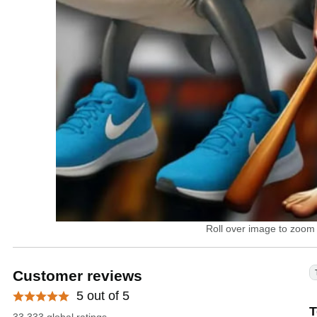
Roll over image to zoom 
Customer reviews
5 out of 5
T