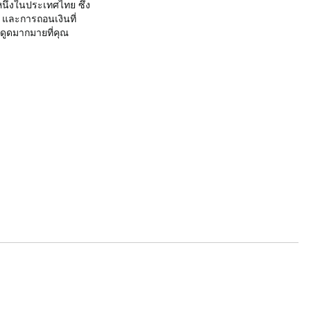
หนึ่งในประเทศไทย ซึ่ง
 และการถอนเงินที่
ดูดมากมายที่คุณ