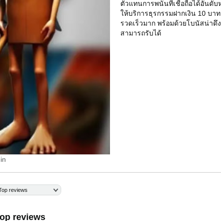
ตัวแทนการพนันที่เชื่อถือได้อันดับ
ให้บริการธุรกรรมฝากเงิน 10 บาท
รวดเร็วมาก พร้อมด้วยโบนัสน่าดึง
สามารถรับได้
in
Top reviews
op reviews