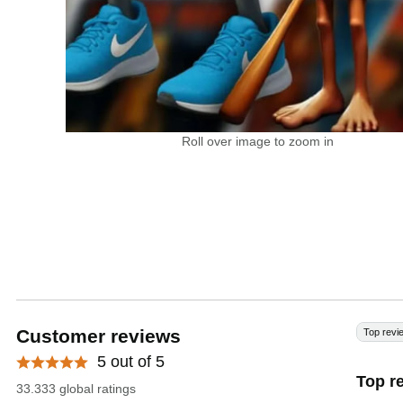
Roll over image to zoom in
Customer reviews
Top revi
5 out of 5
Top r
33.333 global ratings