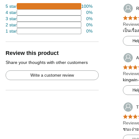
5 star
100%
R
4 star
0%
3 star
0%
Reviewe
2 star
0%
เป็นเรื่
1 star
0%
Hel
Review this product
A
Share your thoughts with other customers
Reviewe
Write a customer review
kingwin
Hel
T
Reviewe
ชนะง่าย