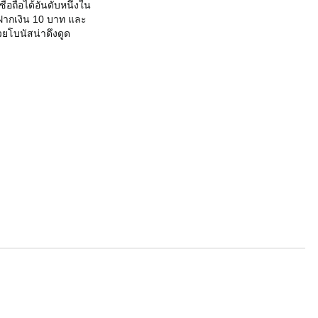
ื่อถือได้อันดับหนึ่งใน
ฝากเงิน 10 บาท และ
วยโบนัสน่าดึงดูด