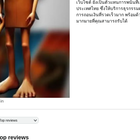
เว็บไซต์ ยังเป็นตัวแทนการพนันที่เช
ประเทศไทย ซึ่งให้บริการธุรกรรม
การถอนเงินที่รวดเร็วมาก พร้อมด้
มากมายที่คุณสามารถรับได้
in
Top reviews
op reviews