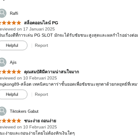
Raffi
สล็อตออนไลน์ PG
eviewed on 17 Januari 2025
ป็นเรื่องดีที่การเล่น PG SLOT มักจะได้รับชัยชนะสูงสุดและผลกำไรอย่างต่อเ
Report
Helpful
Ajis
คุณสมบัติมีความน่าสนใจมาก
eviewed on 10 Februari 2025
ingkong89-สล็อต เทคนิคบาคาร่าชั้นยอดเพื่อชัยชนะทุกตาด้วยกลยุทธ์ที่เห
Report
Helpful
Tiktokers Gabut
ชนะง่าย ถอนง่าย
eviewed on 10 Februari 2025
นะง่ายและถอนง่ายโดยไม่ต้องหักเงินใดๆ