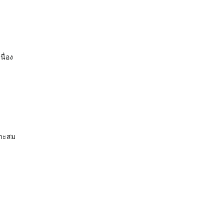
นื่อง
มาะสม