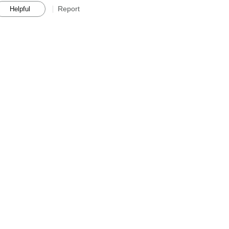
Report
Helpful